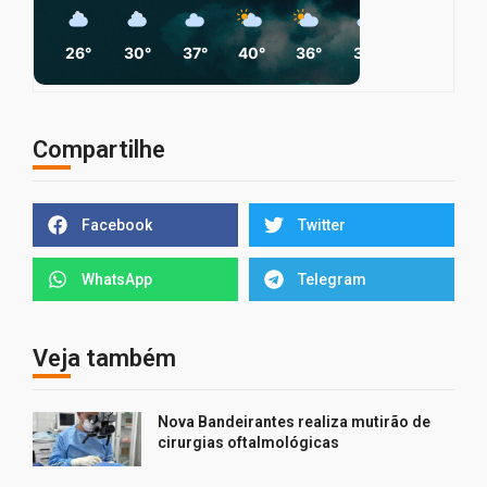
26°
30°
37°
40°
36°
30°
30°
2
Compartilhe
Facebook
Twitter
WhatsApp
Telegram
Veja também
Nova Bandeirantes realiza mutirão de
cirurgias oftalmológicas