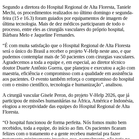
Segundo a diretora do Hospital Regional de Alta Floresta, Taniele
Mechi, os procedimentos realizados no último domingo e segunda-
feira (15 e 16.3) foram guiados por equipamentos de imagem de
última tecnologia. Mais de dez médicos participaram de todo o
processo, entre eles as cirurgiãs vasculares do próprio hospital,
Bárbara Melo e Jaqueline Fernandes.
“É com muita satisfação que o Hospital Regional de Alta Floresta
será o único do Brasil a receber o projeto V-Help neste ano, e que
pudemos contemplar mais de 50 pacientes com cirurgias vasculares.
Agradecemos a toda a equipe e, em especial, ao diretor técnico
doutor Duarte Antônio Guerra, que planejou e executou a ação com
maestria, eficiência e compromisso com a qualidade em assistência
aos pacientes. O evento também reforça o compromisso do hospital
com o ensino científico, tecnologia e humanização”, analisou.
A cirurgiã vascular Gisele Peron, do projeto V-Help 2026, que já
participou de missões humanitárias na África, América e Indonésia,
elogiou a receptividade das equipes do Hospital Regional de Alta
Floresta.
“O hospital funcionou de forma perfeita. Nós fomos muito bem
recebidos, toda a equipe, do início ao fim. Os pacientes ficaram
felizes com o tratamento e a gente recebeu material pra fazer