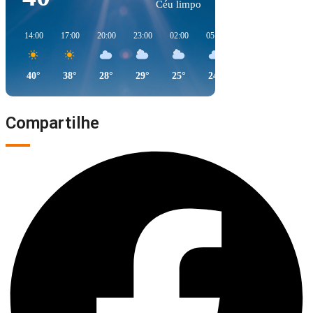
Céu limpo
14:00
17:00
20:00
23:00
02:00
05:00
08:00
11:00
40°
38°
28°
29°
25°
24°
31°
40°
Compartilhe