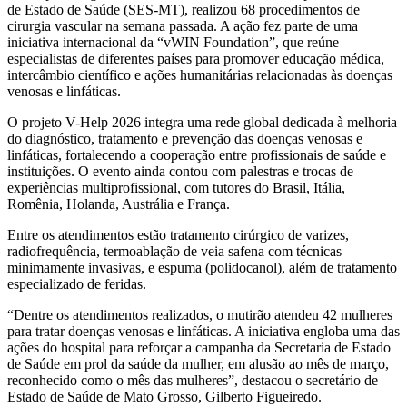
de Estado de Saúde (SES-MT), realizou 68 procedimentos de
cirurgia vascular na semana passada. A ação fez parte de uma
iniciativa internacional da “vWIN Foundation”, que reúne
especialistas de diferentes países para promover educação médica,
intercâmbio científico e ações humanitárias relacionadas às doenças
venosas e linfáticas.
O projeto V-Help 2026 integra uma rede global dedicada à melhoria
do diagnóstico, tratamento e prevenção das doenças venosas e
linfáticas, fortalecendo a cooperação entre profissionais de saúde e
instituições. O evento ainda contou com palestras e trocas de
experiências multiprofissional, com tutores do Brasil, Itália,
Romênia, Holanda, Austrália e França.
Entre os atendimentos estão tratamento cirúrgico de varizes,
radiofrequência, termoablação de veia safena com técnicas
minimamente invasivas, e espuma (polidocanol), além de tratamento
especializado de feridas.
“Dentre os atendimentos realizados, o mutirão atendeu 42 mulheres
para tratar doenças venosas e linfáticas. A iniciativa engloba uma das
ações do hospital para reforçar a campanha da Secretaria de Estado
de Saúde em prol da saúde da mulher, em alusão ao mês de março,
reconhecido como o mês das mulheres”, destacou o secretário de
Estado de Saúde de Mato Grosso, Gilberto Figueiredo.