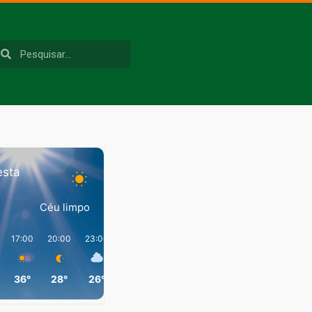
esta
Céu limpo
17:00
20:00
23:00
02:00
05:00
08:00
36°
28°
26°
26°
24°
29°