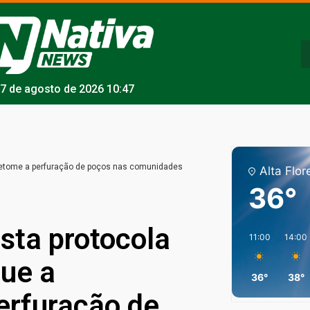
7 de agosto de 2026 10:47
 retome a perfuração de poços nas comunidades
Alta Flor
36°
sta protocola
11:00
14:00
que a
36°
38°
rfuração de