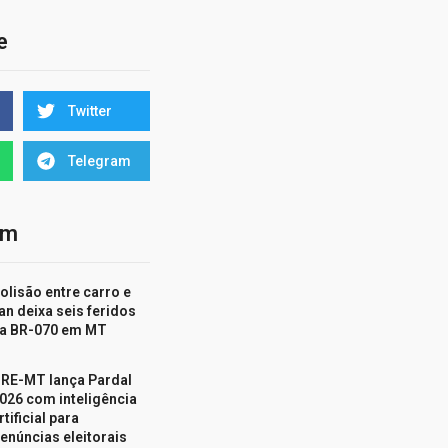
e
Twitter
Telegram
ém
olisão entre carro e
an deixa seis feridos
a BR-070 em MT
RE-MT lança Pardal
026 com inteligência
rtificial para
enúncias eleitorais