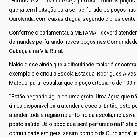
“Fomos reivindicar que seja perfurado outros poços
que já tem licitação para ser perfurado os poços n
Ourolanda, com caixas d’água, segundo o presidente J
Conforme o parlamentar, a METAMAT deverá atender a
demandas perfurando novos poços nas Comunidades R
Cabeça e na Vila Rural.
Naldo disse ainda que a dificuldade maior é encontr
exemplo ele citou a Escola Estadual Rodrigues Alve
Mateus, para ressaltar que o poço artesiano de 100 
“Estão pegando água de uma grota. Uma água que não 
única disponível para atender a escola. Então, este 
atender toda a região no entorno da escola, inclusive 
posto saúde. Já o poço que será perfurado na Pista 
comunidade em geral assim como o da Ourolanda”, i