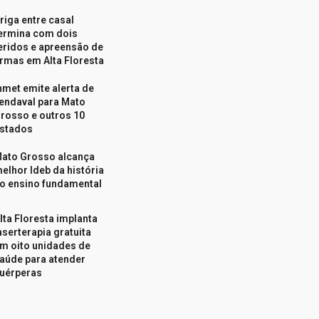
riga entre casal
ermina com dois
eridos e apreensão de
rmas em Alta Floresta
nmet emite alerta de
endaval para Mato
rosso e outros 10
stados
ato Grosso alcança
elhor Ideb da história
o ensino fundamental
lta Floresta implanta
aserterapia gratuita
m oito unidades de
aúde para atender
uérperas