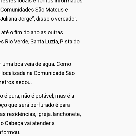
 nestes locais e fomos informados
as Comunidades São Mateus e
uliana Jorge”, disse o vereador.
té o fim do ano as outras
io Verde, Santa Luzia, Pista do
ar uma boa veia de água. Como
s, localizada na Comunidade São
metros secou.
é pura, não é potável, mas é a
poço que será perfurado é para
as residências, igreja, lanchonete,
do Cabeça vai atender a
nformou.