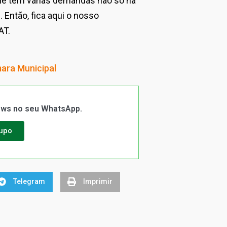
 que tem várias demandas não só na
Então, fica aqui o nosso
AT.
mara Municipal
News no seu WhatsApp.
rupo
Telegram
Imprimir