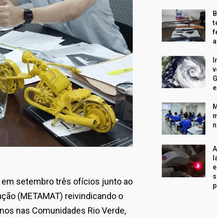
B
t
f
a
I
v
G
e
M
m
n
A
l
e
s
 em setembro três ofícios junto ao
p
ação (METAMAT) reivindicando o
ianos nas Comunidades Rio Verde,