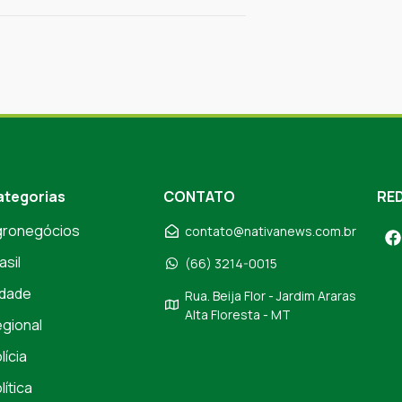
ategorias
CONTATO
RED
gronegócios
contato@nativanews.com.br
asil
(66) 3214-0015
dade
Rua. Beija Flor - Jardim Araras
Alta Floresta - MT
gional
lícia
lítica