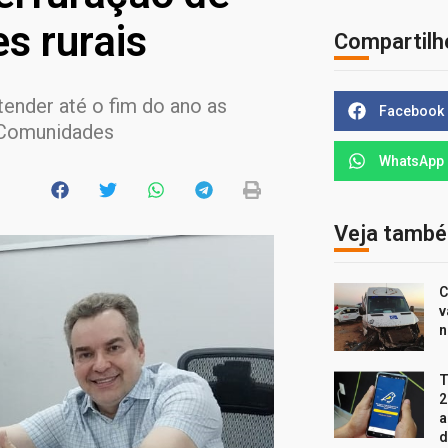
s rurais
Compartilh
nder até o fim do ano as
Facebook
 Comunidades
WhatsApp
Veja tamb
C
v
n
T
2
a
d