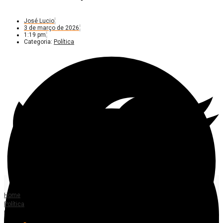
José Lucio
3 de março de 2026
1:19 pm
Categoria:
Política
Home
Política
Realtime/Bigdata: Lula tem 39% no 1º turno e Flávio Bolsonaro, 32%