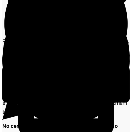
Pesquisa Realtime Bigdata divulgada nesta terça-feira,
3, mostra que no cenário da disputa presidencial com
Flávio Bolsonaro (PL),
o presidente Luiz Inácio Lula
da Silva (PT) registra 39% contra 32% do senador
do PL no primeiro turno
. Ratinho Jr do PSD aparece
com 9%, Romeu Zema (Novo) com 2%, Aldo Rebelo
(DC) com 2%, Renan Santos (Missão) com 2%, brancos
e nulos 7% e não sabem ou não responderam somam
também 7%.
No cenário em que aparece o nome de Eduardo