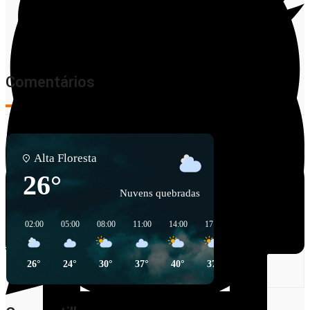
Comentários
Alta Floresta
26°
Nuvens quebradas
Facebook
02:00
05:00
08:00
11:00
14:00
17:00
20:00
23:00
Twitter
26°
24°
30°
37°
40°
37°
29°
30°