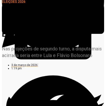
ELEIÇÕES 2026
Realtime/Bigdata: Lula tem
39% no 1º turno e Flávio
Bolsonaro, 32%
Nas projeções de segundo turno, a disputa mais
acirrada seria entre Lula e Flávio Bolsonaro
3 de março de 2026
1:19 pm