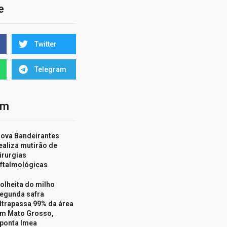
e
Twitter
Telegram
ém
ova Bandeirantes
ealiza mutirão de
irurgias
ftalmológicas
olheita do milho
egunda safra
ltrapassa 99% da área
m Mato Grosso,
ponta Imea