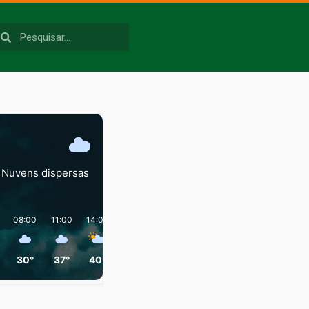
Nuvens dispersas
08:00
11:00
14:00
17:00
20:00
23:00
30°
37°
40°
37°
29°
30°