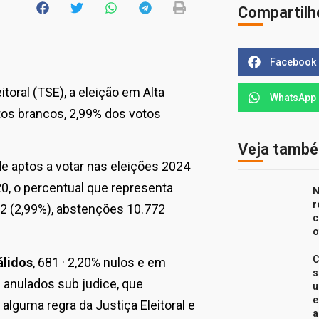
Compartilh
Facebook
toral (TSE), a eleição em Alta
WhatsApp
otos brancos, 2,99% dos votos
Veja tamb
de aptos a votar nas eleições 2024
0, o
percentual que representa
N
r
72 (2,99%), abstenções 10.772
c
o
C
álidos
, 681 · 2,20% nulos e em
s
 anulados sub judice, que
u
e
lguma regra da Justiça Eleitoral e
a