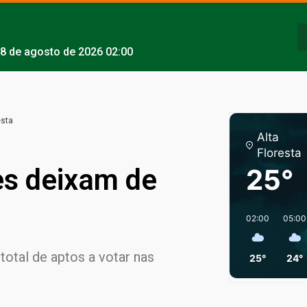
8 de agosto de 2026 02:00
esta
Alta
Floresta
res deixam de
25°
02:00
05:00
total de aptos a votar nas
25°
24°