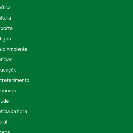
lítica
ltura
porte
tigos
io Ambiente
tícias
ducação
tretenimento
conomia
aúde
tícia da hora
ral
deos