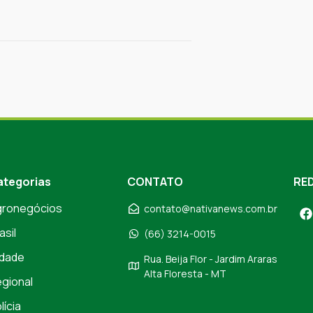
ategorias
CONTATO
RED
gronegócios
contato@nativanews.com.br
asil
(66) 3214-0015
dade
Rua. Beija Flor - Jardim Araras
Alta Floresta - MT
gional
lícia