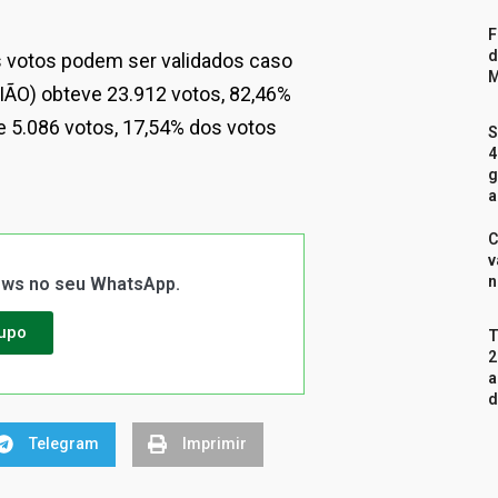
F
d
s votos podem ser validados caso
M
IÃO) obteve 23.912 votos, 82,46%
ve 5.086 votos, 17,54% dos votos
S
4
g
a
C
v
n
News no seu WhatsApp.
rupo
T
2
a
d
Telegram
Imprimir