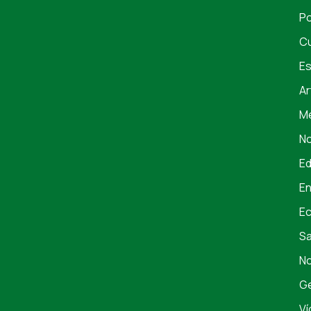
Po
Cu
Es
Ar
Me
No
E
En
E
S
No
Ge
Ví