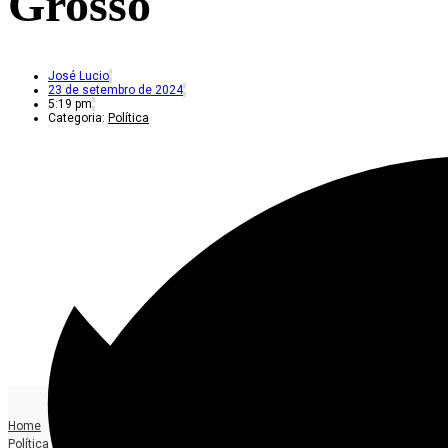
Grosso
José Lucio
23 de setembro de 2024
5:19 pm
Categoria:
Política
Home
Política