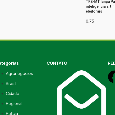
TRE-MT lança Pa
inteligência arti
eleitorais
ategorias
CONTATO
RED
Agronegócios
Brasil
Cidade
Regional
Polícia