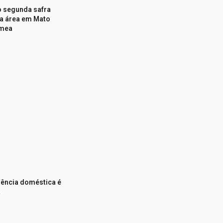
o segunda safra
da área em Mato
Imea
lência doméstica é
á