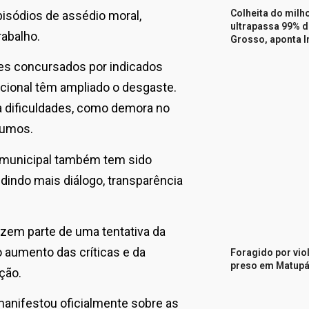
Colheita do milh
pisódios de assédio moral,
ultrapassa 99% 
rabalho.
Grosso, aponta 
ores concursados por indicados
acional têm ampliado o desgaste.
a dificuldades, como demora no
sumos.
vo municipal também tem sido
indo mais diálogo, transparência
azem parte de uma tentativa da
o aumento das críticas e da
Foragido por vio
preso em Matup
ção.
 manifestou oficialmente sobre as