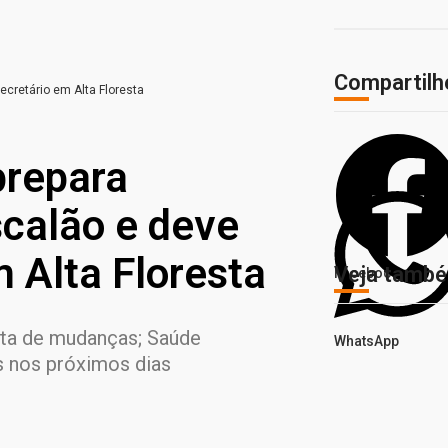
Compartilh
ecretário em Alta Floresta
prepara
scalão e deve
 Alta Floresta
Veja tamb
Facebook
ista de mudanças; Saúde
WhatsApp
s nos próximos dias