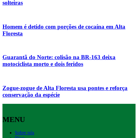
solteiras
Homem é detido com porções de cocaína em Alta
Floresta
Guarantã do Norte: colisão na BR-163 deixa
motociclista morto e dois feridos
Zogue-zogue de Alta Floresta usa pontes e reforça
conservação da espécie
MENU
Sobre nós