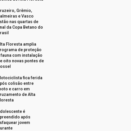
ruzeiro, Grêmio,
almeiras e Vasco
stão nas quartas de
inal da Copa Betano do
rasil
lta Floresta amplia
rograma de proteção
 fauna com instalação
e oito novas pontes de
ossel
otociclista fica ferida
pós colisão entre
oto e carro em
ruzamento de Alta
loresta
dolescente é
preendido após
sfaquear jovem
urante