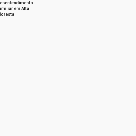
esentendimento
amiliar em Alta
loresta