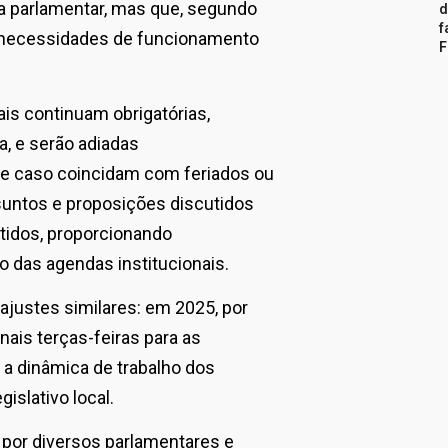
da parlamentar, mas que, segundo
d
f
s necessidades de funcionamento
F
is continuam obrigatórias,
, e serão adiadas
te caso coincidam com feriados ou
suntos e proposições discutidos
tidos, proporcionando
 das agendas institucionais.
ajustes similares: em 2025, por
nais terças-feiras para as
 a dinâmica de trabalho dos
islativo local.
a por diversos parlamentares e