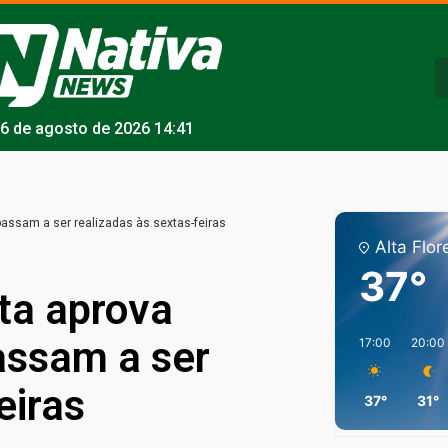
6 de agosto de 2026 14:41
assam a ser realizadas às sextas-feiras
Alta Flor
37°
ta aprova
assam a ser
17:00
20:00
eiras
37°
31°