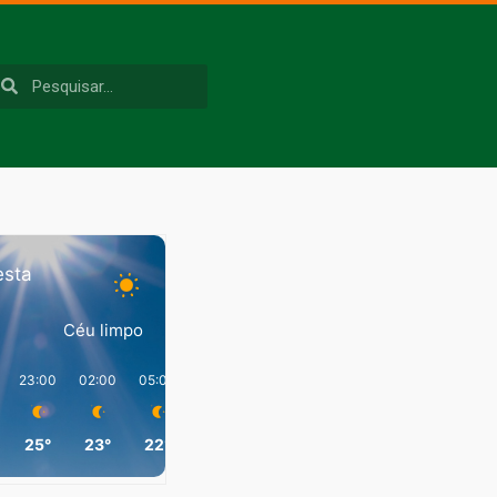
esta
Céu limpo
23:00
02:00
05:00
08:00
11:00
14:00
25°
23°
22°
29°
39°
40°