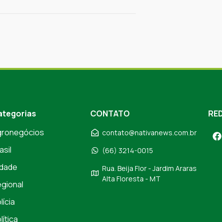
ategorias
CONTATO
RED
gronegócios
contato@nativanews.com.br
asil
(66) 3214-0015
dade
Rua. Beija Flor - Jardim Araras
Alta Floresta - MT
gional
lícia
lítica