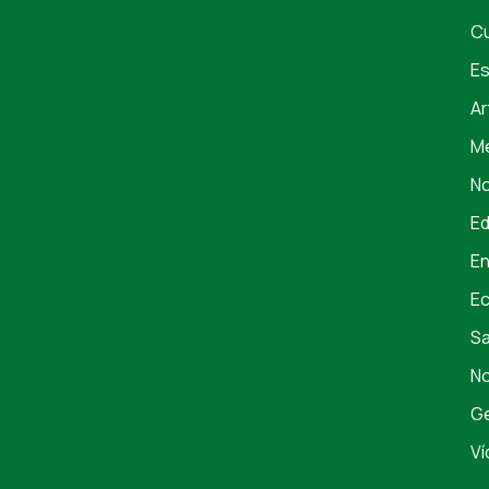
Cu
Es
Ar
Me
No
E
En
E
S
No
Ge
Ví