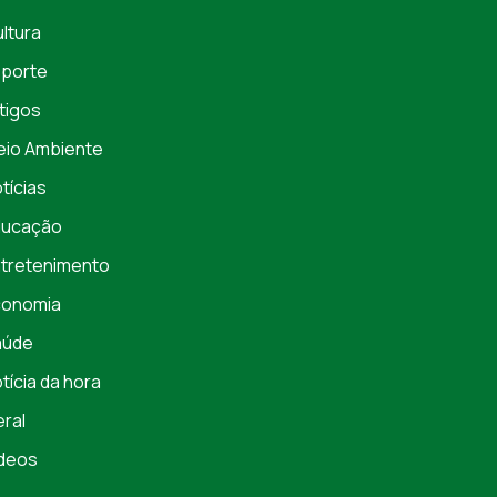
ltura
porte
tigos
io Ambiente
tícias
ducação
tretenimento
conomia
aúde
tícia da hora
ral
deos