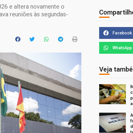
26 e altera novamente o
Compartilh
xava reuniões às segundas-
Facebook
WhatsApp
Veja tamb
M
c
p
a
A
f
d
t