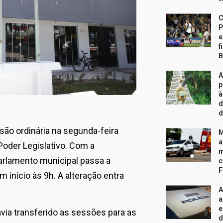
C
P
e
f
B
A
p
à
d
d
ão ordinária na segunda-feira
M
a
 Poder Legislativo. Com a
m
arlamento municipal passa a
c
F
m início às 9h. A alteração entra
A
a
e
via transferido as sessões para as
d