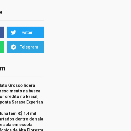
e
Twitter
Telegram
ém
ato Grosso lidera
rescimento na busca
or crédito no Brasil,
ponta Serasa Experian
luna tem R$ 1,4 mil
urtados dentro de sala
e aula em escola
écnica de Alta Floresta