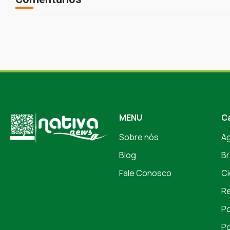
MENU
C
Sobre nós
A
Blog
Br
Fale Conosco
Ci
Re
Po
Po