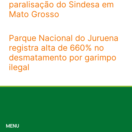
paralisação do Sindesa em
Mato Grosso
Parque Nacional do Juruena
registra alta de 660% no
desmatamento por garimpo
ilegal
MENU