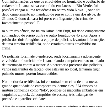
Com informações de que os envolvidos no homicídio e ocultação de
cadáver de Luana estava escondido em Lucas do Rio Verde, foi
possível chegar a uma residência no bairro Vida Nova 1, onde foi
dado cumprimento ao mandado de prisão contra um dos alvos, de
21 anos O dono da casa foi preso em flagrante pelo crime de
favorecimento pessoal. E
m outra residência, no bairro Jaime Seiti Fujii, foi dado cumprimento
ao mandado de prisão contra o outro foragido de 45 anos. Após a
prisão dos dois foragidos, a equipe de policiais levantou informações
de uma terceira residência, onde estariam outros envolvidos no
crime.
Os policiais foram até o endereço, onde localizaram a adolescente
envolvida no homicídio de Luana, dando cumprimento ao mandado
de internação contra a menor. Ao perceber a presença dos policiais,
vários integrantes da facção, que estavam no local, tentaram fugir,
pulando muros, porém foram detidos.
No interior da residência, foi encontrado em cima de uma mesa,
grande quantidade de entorpecentes, dentre eles, 324 frascos da
mistura conhecida como “loló’, porções de maconha embaladas em
saquinhos ziplock, 22 compridos de ecstasy, três balanças de
precisão e aparelhos celulares.
Além da menor, outras seis pessoas (quatro adultos e dois menores