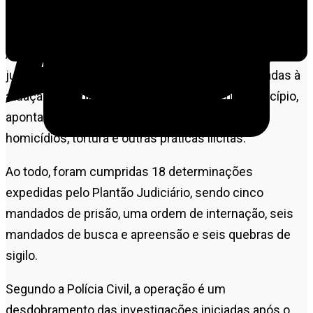
denominada Caronte II.
A ação tem como objetivo o cumprimento de ordens
judiciais e o avanço das investigações relacionadas à
atuação de uma organização criminosa no município,
apontada como responsável por crimes como
homicídios, tortura e outras práticas ilícitas.
Ao todo, foram cumpridas 18 determinações
expedidas pelo Plantão Judiciário, sendo cinco
mandados de prisão, uma ordem de internação, seis
mandados de busca e apreensão e seis quebras de
sigilo.
Segundo a Polícia Civil, a operação é um
desdobramento das investigações iniciadas após o