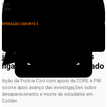
Home
Polícia
PJC deflagra Operação em Colíder e cumpre 18 ordens judiciais contra
suspeitos ligados ao crime organizado
OPERAÇÃO CARONTE II
PJC deflagra Operação em
Colíder e cumpre 18 ordens
judiciais contra suspeitos
ligados ao crime organizado
Ação da Polícia Civil com apoio da CORE e PM
ocorre após avanço das investigações sobre
desaparecimento e morte de estudante em
Colíder.