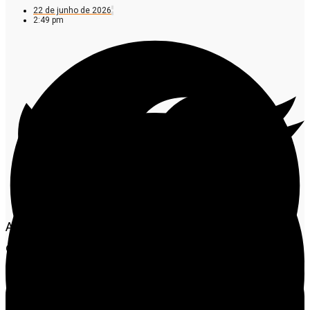
22 de junho de 2026
2:49 pm
A Polícia Civil de Colíder, com apoio da Coordenadoria
de Operações e Recursos Especiais (CORE) e da 31ª
Companhia Independente da Polícia Militar de Mato
Grosso, deflagrou na madrugada desta segunda-feira
(22) a segunda fase da Operação Caronte,