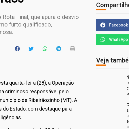
Compartilh
Rota Final, que apura o desvio
o furto qualificado,
Facebook
nosa.
WhatsApp
Veja tamb
N
sta quarta-feira (28), a Operação
r
c
ema criminoso responsável pelo
o
unicípio de Ribeirãozinho (MT). A
C
 do Estado, com destaque para
s
u
ligências.
e
a