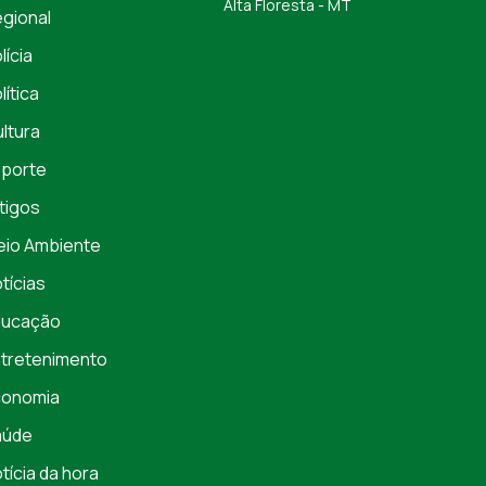
Alta Floresta - MT
gional
lícia
lítica
ltura
porte
tigos
io Ambiente
tícias
ducação
tretenimento
conomia
aúde
tícia da hora