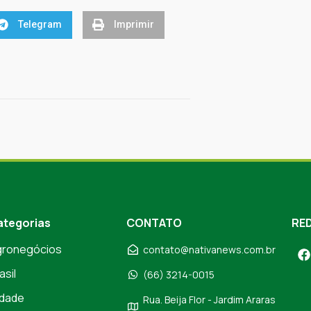
Telegram
Imprimir
ategorias
CONTATO
RED
gronegócios
contato@nativanews.com.br
asil
(66) 3214-0015
dade
Rua. Beija Flor - Jardim Araras