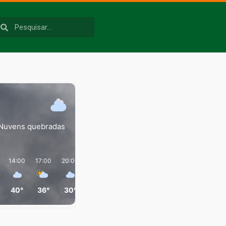
Nuvens quebradas
14:00
17:00
20:00
23:00
02:00
05:00
40°
36°
30°
30°
25°
24°