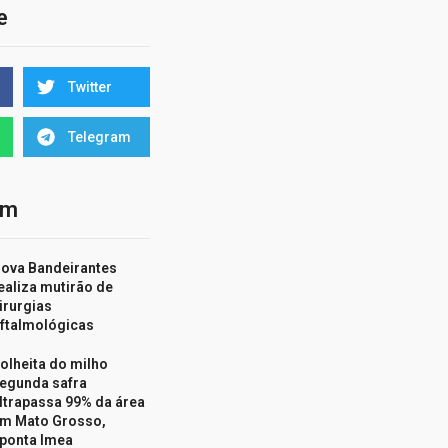
e
Twitter
Telegram
ém
ova Bandeirantes
ealiza mutirão de
irurgias
ftalmológicas
olheita do milho
egunda safra
ltrapassa 99% da área
m Mato Grosso,
ponta Imea