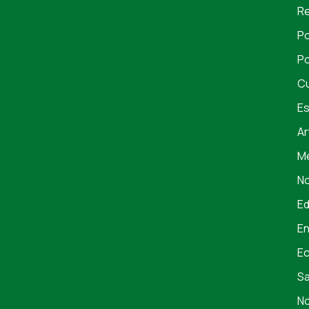
Re
Po
Po
Cu
Es
Ar
Me
No
E
En
E
S
No