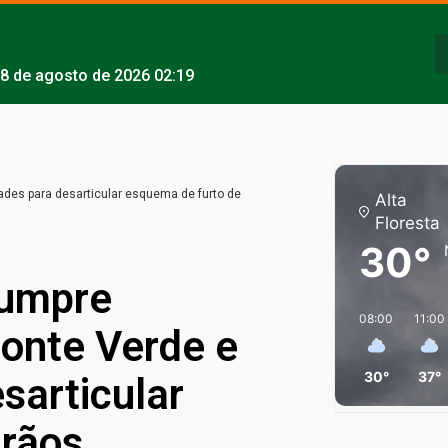
8 de agosto de 2026 02:19
des para desarticular esquema de furto de
Alta
Floresta
30°
cumpre
08:00
11:00
nte Verde e
30°
37°
sarticular
grãos