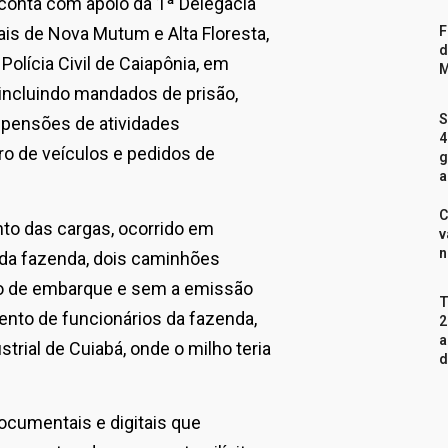
 conta com apoio da 1ª Delegacia
F
ais de Nova Mutum e Alta Floresta,
d
olícia Civil de Caiapônia, em
M
 incluindo mandados de prisão,
S
spensões de atividades
4
ro de veículos e pedidos de
g
a
C
o das cargas, ocorrido em
v
n
 da fazenda, dois caminhões
ão de embarque e sem a emissão
T
ento de funcionários da fazenda,
2
a
trial de Cuiabá, onde o milho teria
d
documentais e digitais que