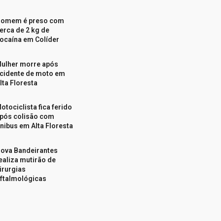
omem é preso com
erca de 2 kg de
ocaína em Colíder
ulher morre após
cidente de moto em
lta Floresta
otociclista fica ferido
pós colisão com
nibus em Alta Floresta
ova Bandeirantes
ealiza mutirão de
irurgias
ftalmológicas