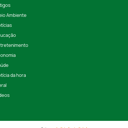
tigos
io Ambiente
tícias
ducação
tretenimento
conomia
aúde
tícia da hora
ral
deos