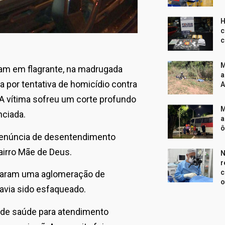
H
c
c
M
ram em flagrante, na madrugada
a
 por tentativa de homicídio contra
A
 A vítima sofreu um corte profundo
M
ciada.
a
ô
denúncia de desentendimento
airro Mãe de Deus.
N
r
c
icaram uma aglomeração de
o
via sido esfaqueado.
 de saúde para atendimento