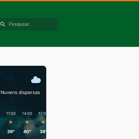
Nuvens dispersas
11:00
14:00
17:00
20:00
23:00
02:00
39°
40°
36°
29°
28°
28°