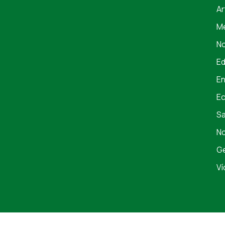
Ar
Me
No
E
En
E
S
No
Ge
Ví