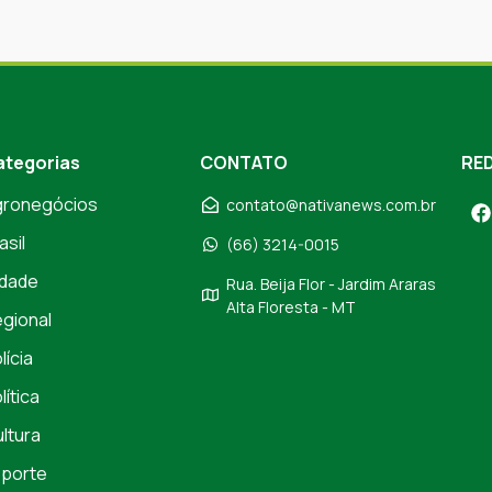
ategorias
CONTATO
RED
gronegócios
contato@nativanews.com.br
asil
(66) 3214-0015
dade
Rua. Beija Flor - Jardim Araras
Alta Floresta - MT
gional
lícia
lítica
ltura
porte