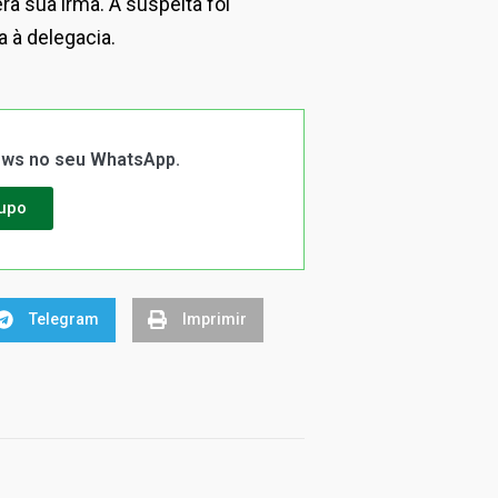
a sua irmã. A suspeita foi
a à delegacia.
News no seu WhatsApp.
rupo
Telegram
Imprimir