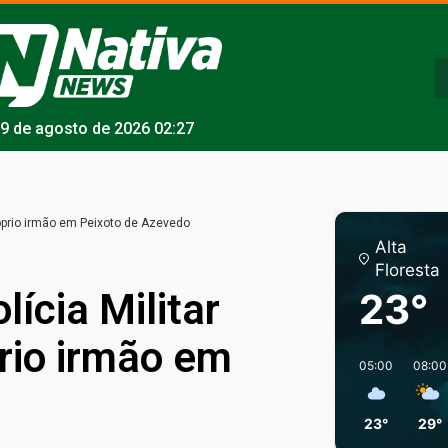
9 de agosto de 2026 02:27
róprio irmão em Peixoto de Azevedo
Alta
Floresta
lícia Militar
23°
rio irmão em
05:00
08:00
23°
29°