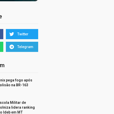
e
Twitter
Telegram
ém
nix pega fogo após
olisão na BR-163
scola Militar de
olniza lidera ranking
o Ideb em MT