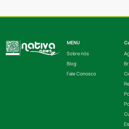
MENU
C
Sobre nós
A
Blog
Br
Fale Conosco
Ci
Re
Po
Po
Cu
Es