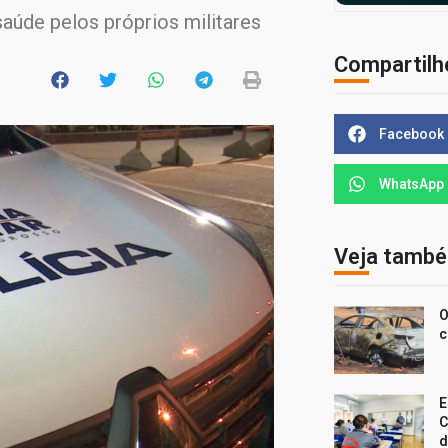
aúde pelos próprios militares
Compartilh
Facebook
WhatsApp
Veja tamb
O
c
E
C
d