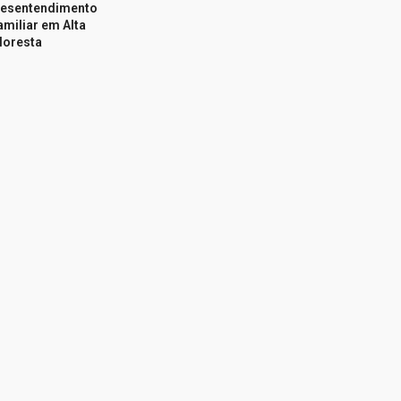
esentendimento
amiliar em Alta
loresta