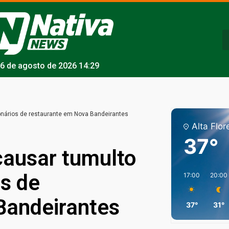
6 de agosto de 2026 14:29
onários de restaurante em Nova Bandeirantes
Alta Flor
37°
causar tumulto
s de
17:00
20:00
Bandeirantes
37°
31°