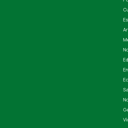
Cu
Es
Ar
Me
No
E
En
E
S
No
Ge
Ví