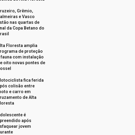
ruzeiro, Grêmio,
almeiras e Vasco
stão nas quartas de
inal da Copa Betano do
rasil
lta Floresta amplia
rograma de proteção
 fauna com instalação
e oito novas pontes de
ossel
otociclista fica ferida
pós colisão entre
oto e carro em
ruzamento de Alta
loresta
dolescente é
preendido após
sfaquear jovem
urante