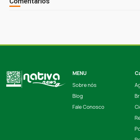
Comentários
MENU
C
Sobre nós
A
Blog
Br
Fale Conosco
Ci
Re
Po
Po