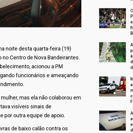
C
P
e
f
B
A
na noite desta quarta-feira (19)
p
à
 no Centro de Nova Bandeirantes.
d
abelecimento, acionou a PM
d
ingando funcionários e ameaçando
M
tendimento.
a
m
c
a mulher, mas ela não colaborou em
F
ava visíveis sinais de
A
por outra equipe de apoio.
a
e
avras de baixo calão contra os
d