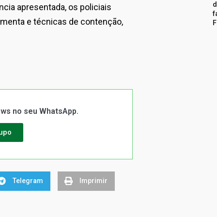
d
ncia apresentada, os policiais
f
pimenta e técnicas de contenção,
F
News no seu WhatsApp.
rupo
Telegram
Imprimir