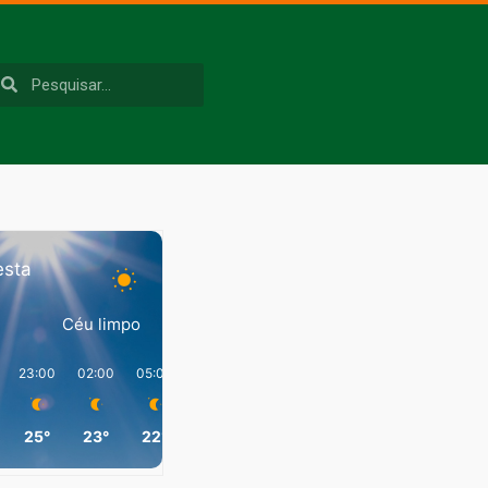
esta
Céu limpo
23:00
02:00
05:00
08:00
11:00
14:00
25°
23°
22°
29°
39°
40°