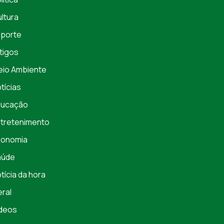
ltura
porte
tigos
io Ambiente
tícias
ducação
tretenimento
conomia
aúde
tícia da hora
ral
deos