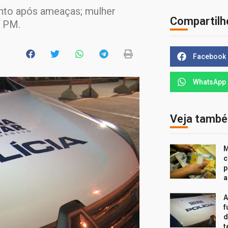
nto após ameaças; mulher
Compartilh
a PM.
Facebook
WhatsApp
Veja tamb
M
c
p
a
A
f
d
t