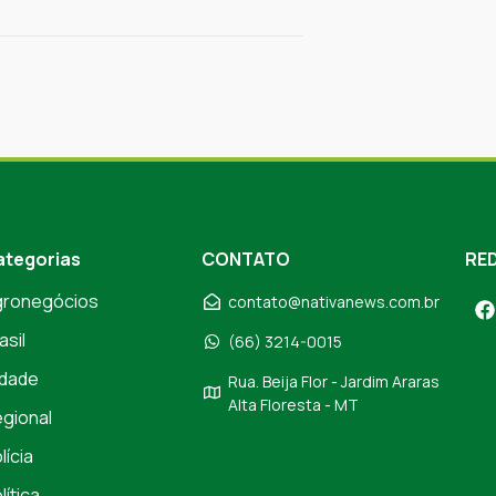
ategorias
CONTATO
RED
gronegócios
contato@nativanews.com.br
asil
(66) 3214-0015
dade
Rua. Beija Flor - Jardim Araras
Alta Floresta - MT
gional
lícia
lítica