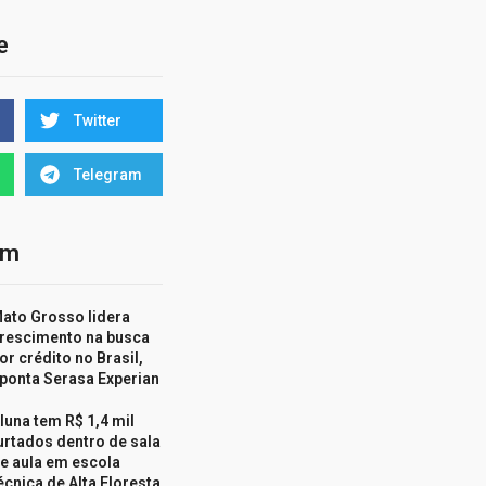
e
Twitter
Telegram
ém
ato Grosso lidera
rescimento na busca
or crédito no Brasil,
ponta Serasa Experian
luna tem R$ 1,4 mil
urtados dentro de sala
e aula em escola
écnica de Alta Floresta