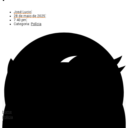
José Lucio
28 de maio de 2025
7:40 pm
Categoria:
Polícia
Home
Polícia
Homem condenado por estupro de vulnerável é preso em Colíder