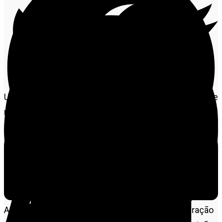
Um homem condenado pela Justiça a 14 anos de
reclusão pelo crime de estupro de vulnerável, foi
preso pela Polícia Civil, nesta quarta-feira (28.05), no
município de Colíder. O procurado, de 30 anos, estava
com a prisão preventiva decorrente de condenação
não transita em julgado decretada pela 3ª Vara
Criminal da Comarca de Colíder.
A ação d a Delegacia de Colíder faz parte da Operação