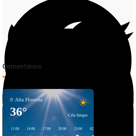
Comentários
Alta Floresta
36°
Céu limpo
Facebook
11:00
14:00
17:00
20:00
23:00
02:00
05:00
08:00