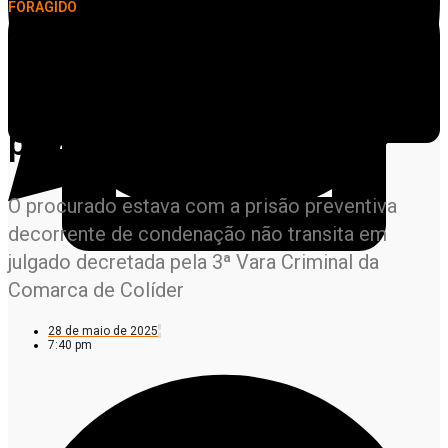
FORAGIDO
Homem condenado por
estupro de vulnerável é
preso em Colíder
O procurado estava com a prisão preventiva
decorrente de condenação não transita em
julgado decretada pela 3ª Vara Criminal da
Comarca de Colíder
28 de maio de 2025
7:40 pm