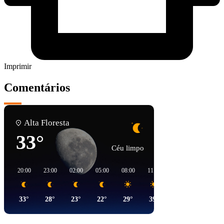
Imprimir
Comentários
Alta Floresta
33°
Céu limpo
20:00
23:00
02:00
05:00
08:00
11:00
14:00
17:00
33°
28°
23°
22°
29°
39°
40°
37°