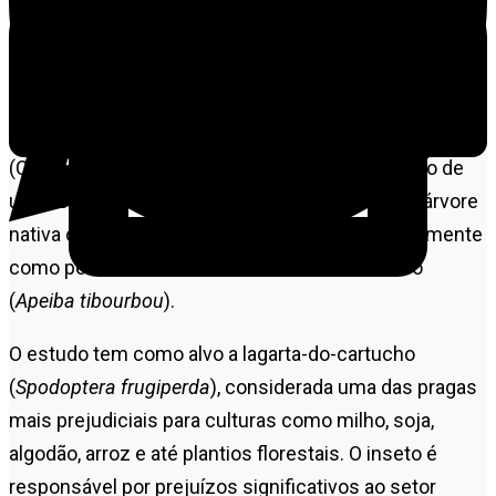
Universidade do Estado de Mato Grosso (Unemat) em
Alta Floresta pode abrir caminho para uma nova
alternativa no combate a uma das principais pragas da
agricultura brasileira. Cientistas do Centro de
Pesquisa e Tecnologia da Amazônia Meridional
(Ceptam) estão trabalhando no desenvolvimento de
um inseticida natural produzido a partir de uma árvore
nativa da floresta amazônica conhecida popularmente
como pente-de-macaco ou escova-de-macaco
(
Apeiba tibourbou
).
O estudo tem como alvo a lagarta-do-cartucho
(
Spodoptera frugiperda
), considerada uma das pragas
mais prejudiciais para culturas como milho, soja,
algodão, arroz e até plantios florestais. O inseto é
responsável por prejuízos significativos ao setor