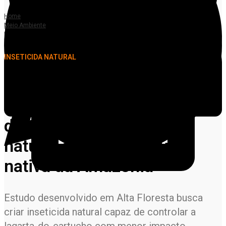
Home
Meio Ambiente
Pesquisadores da Unemat em Alta Floresta desenvolvem inseticida natural a
partir de árvore nativa da Amazônia
INSETICIDA NATURAL
Pesquisadores da Unemat
em Alta Floresta
desenvolvem inseticida
natural a partir de árvore
nativa da Amazônia
Estudo desenvolvido em Alta Floresta busca
criar inseticida natural capaz de controlar a
lagarta-do-cartucho com menor impacto