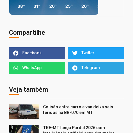
38°
31°
26°
25°
26°
28°
36°
4
Compartilhe
Facebook
Twitter
WhatsApp
Telegram
Veja também
Colisão entre carro e van deixa seis
feridos na BR-070 em MT
TRE-MT lança Pardal 2026 com