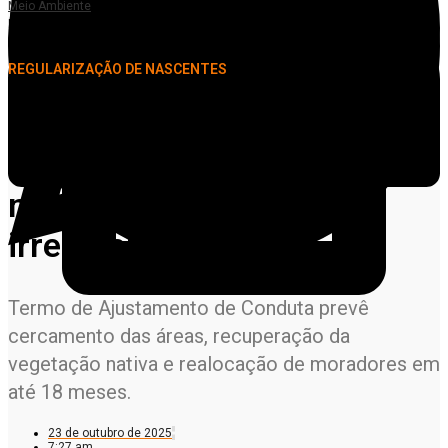
Meio Ambiente
Município de Matupá firma acordo para recuperar nascentes ocupadas
irregularmente
REGULARIZAÇÃO DE NASCENTES
Município de Matupá firma
acordo para recuperar
nascentes ocupadas
irregularmente
Termo de Ajustamento de Conduta prevê
cercamento das áreas, recuperação da
vegetação nativa e realocação de moradores em
até 18 meses.
23 de outubro de 2025
7:27 am