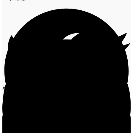
A Promotoria de Justiça de Matupá firmou um Termo
de Ajustamento de Conduta (TAC) com o Município,
com o objetivo de promover a regularização de áreas
de nascentes que apresentam ocupações irregulares,
desmatamento e ausência de vegetação ciliar. As
irregularidades foram identificadas em relatórios