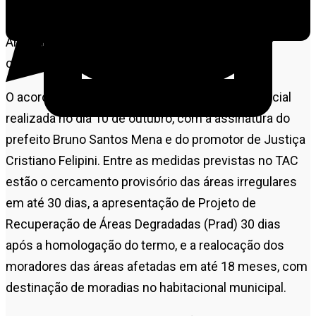
técnicos elaborados pela Secretaria Municipal de Meio
Ambiente (Semma), após vistoria realizada em
conjunto com o Ministério Público.
O acordo foi formalizado em audiência extrajudicial
realizada no dia 10 de outubro, com a assinatura do
prefeito Bruno Santos Mena e do promotor de Justiça
Cristiano Felipini. Entre as medidas previstas no TAC
estão o cercamento provisório das áreas irregulares
em até 30 dias, a apresentação de Projeto de
Recuperação de Áreas Degradadas (Prad) 30 dias
após a homologação do termo, e a realocação dos
moradores das áreas afetadas em até 18 meses, com
destinação de moradias no habitacional municipal.