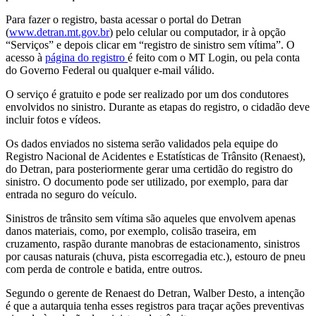
Para fazer o registro, basta acessar o portal do Detran
(
www.detran.mt.gov.br
) pelo celular ou computador, ir à opção
“Serviços” e depois clicar em “registro de sinistro sem vítima”. O
acesso à
página do registro
é feito com o MT Login, ou pela conta
do Governo Federal ou qualquer e-mail válido.
O serviço é gratuito e pode ser realizado por um dos condutores
envolvidos no sinistro. Durante as etapas do registro, o cidadão deve
incluir fotos e vídeos.
Os dados enviados no sistema serão validados pela equipe do
Registro Nacional de Acidentes e Estatísticas de Trânsito (Renaest),
do Detran, para posteriormente gerar uma certidão do registro do
sinistro. O documento pode ser utilizado, por exemplo, para dar
entrada no seguro do veículo.
Sinistros de trânsito sem vítima são aqueles que envolvem apenas
danos materiais, como, por exemplo, colisão traseira, em
cruzamento, raspão durante manobras de estacionamento, sinistros
por causas naturais (chuva, pista escorregadia etc.), estouro de pneu
com perda de controle e batida, entre outros.
Segundo o gerente de Renaest do Detran, Walber Desto, a intenção
é que a autarquia tenha esses registros para traçar ações preventivas