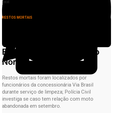
Geral
Ossada humana é encontrada às margens da BR-163 em Terra Nova do
Norte
RESTOS MORTAIS
Ossada humana é
encontrada às margens da
BR-163 em Terra Nova do
Norte
Restos mortais foram localizados por
funcionários da concessionária Via Brasil
durante serviço de limpeza; Polícia Civil
investiga se caso tem relação com moto
abandonada em setembro.