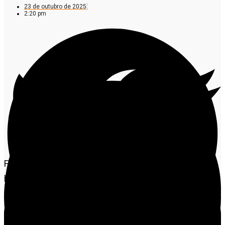
23 de outubro de 2025
2:20 pm
Foi localizada nesta quarta-feira (23) uma ossada
humana às margens da BR-163, no município de Terra
Nova do Norte, durante um serviço de limpeza e
manutenção realizado pela concessionária Via Brasil.