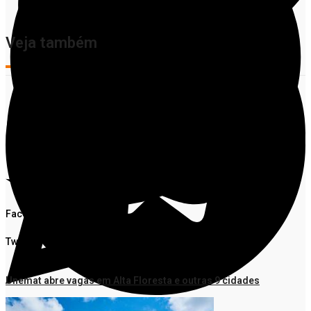
Veja também
Facebook
Twitter
Unemat abre vagas em Alta Floresta e outras 9 cidades
Telegram