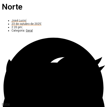
Norte
José Lucio
23 de outubro de 2025
2:20 pm
Categoria:
Geral
Home