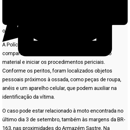
De acordo com informações preliminares, os
funcionários realizavam a roçada do matagal quando
encontraram restos mortais, incluindo o crânio e
outros ossos humanos.
A Polícia Civil e a Politec foram acionadas e
compareceram ao local para realizar a coleta do
material e iniciar os procedimentos periciais.
Conforme os peritos, foram localizados objetos
pessoais próximos à ossada, como peças de roupa,
anéis e um aparelho celular, que podem auxiliar na
identificação da vítima.
O caso pode estar relacionado à moto encontrada no
último dia 3 de setembro, também às margens da BR-
163, nas proximidades do Armazém Sastre. Na