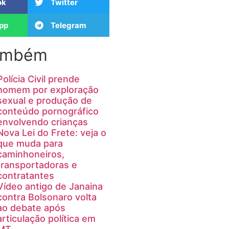
ok
Twitter
pp
Telegram
também
Polícia Civil prende
homem por exploração
sexual e produção de
conteúdo pornográfico
envolvendo crianças
Nova Lei do Frete: veja o
que muda para
caminhoneiros,
transportadoras e
contratantes
Vídeo antigo de Janaina
contra Bolsonaro volta
ao debate após
articulação política em