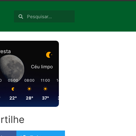
resta
Céu limpo
0
05:00
08:00
11:00
14:00
17:00
20:00
°
22°
28°
37°
39°
35°
28°
tilhe