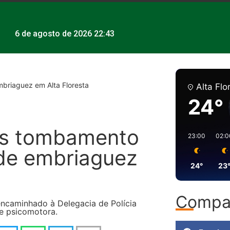
6 de agosto de 2026 22:43
mbriaguez em Alta Floresta
Alta Flo
24°
ós tombamento
23:00
02:0
 de embriaguez
24°
23
Compar
encaminhado à Delegacia de Polícia
de psicomotora.