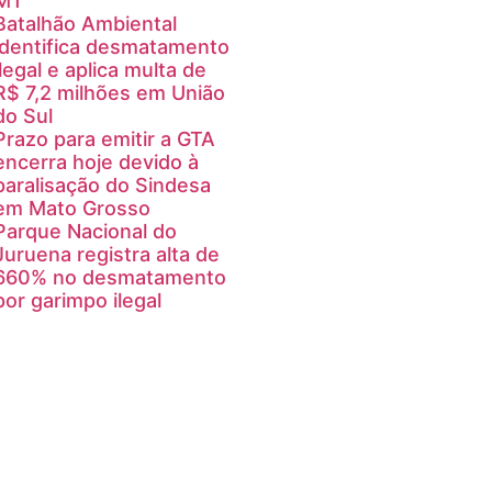
MT
Batalhão Ambiental
identifica desmatamento
ilegal e aplica multa de
R$ 7,2 milhões em União
do Sul
Prazo para emitir a GTA
encerra hoje devido à
paralisação do Sindesa
em Mato Grosso
Parque Nacional do
Juruena registra alta de
660% no desmatamento
por garimpo ilegal