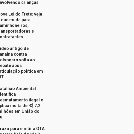
nvolvendo crianças
ova Lei do Frete: veja
 que muda para
aminhoneiros,
ransportadoras e
ontratantes
ídeo antigo de
anaina contra
olsonaro volta ao
ebate após
rticulação política em
MT
atalhão Ambiental
dentifica
esmatamento ilegal e
plica multa de R$ 7,2
ilhões em União do
ul
razo para emitir a GTA