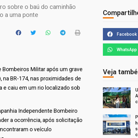
rro sobre o baú do caminhão
Compartilh
mo a uma ponte
Facebook
WhatsApp
e Bombeiros Militar após um grave
Veja tamb
), na BR-174, nas proximidades de
a e caiu em um rio localizado sob
U
A
c
mpanhia Independente Bombeiro
P
der a ocorrência, após solicitação
h
 encontraram o veículo
s
c