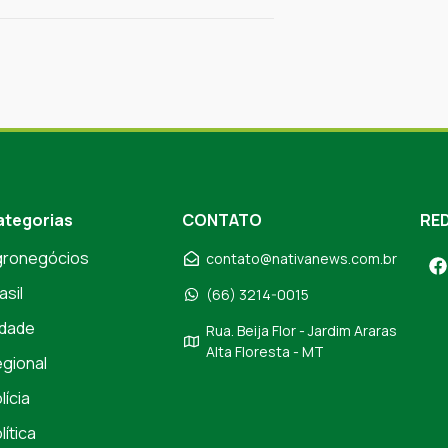
ategorias
CONTATO
RED
gronegócios
contato@nativanews.com.br
asil
(66) 3214-0015
dade
Rua. Beija Flor - Jardim Araras
Alta Floresta - MT
gional
lícia
lítica