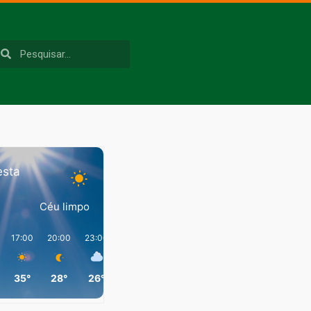
esta
Céu limpo
17:00
20:00
23:00
02:00
05:00
08:00
35°
28°
26°
26°
24°
29°