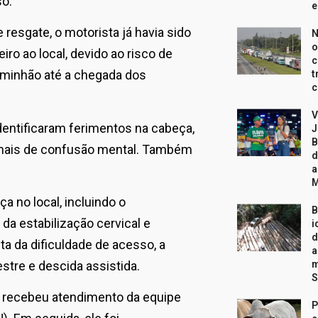
so.
e
esgate, o motorista já havia sido
N
o
iro ao local, devido ao risco de
c
aminhão até a chegada dos
t
c
V
dentificaram ferimentos na cabeça,
J
B
 sinais de confusão mental. Também
d
a
 no local, incluindo o
B
da estabilização cervical e
i
d
ta da dificuldade de acesso, a
a
m
estre e descida assistida.
S
de recebeu atendimento da equipe
P