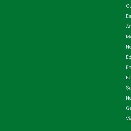
Cu
Es
Ar
Me
No
E
En
E
S
No
Ge
Ví