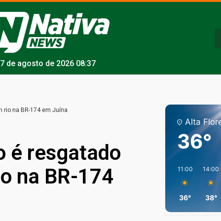
7 de agosto de 2026 08:37
m rio na BR-174 em Juína
Alta Flor
36°
o é resgatado
rio na BR-174
11:00
14:00
36°
38°