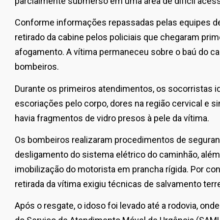
parcialmente submerso em uma área de difícil aces
Conforme informações repassadas pelas equipes de r
retirado da cabine pelos policiais que chegaram prime
afogamento. A vítima permaneceu sobre o baú do c
bombeiros.
Durante os primeiros atendimentos, os socorristas i
escoriações pelo corpo, dores na região cervical e
havia fragmentos de vidro presos à pele da vítima.
Os bombeiros realizaram procedimentos de segurança
desligamento do sistema elétrico do caminhão, além 
imobilização do motorista em prancha rígida. Por con
retirada da vítima exigiu técnicas de salvamento terr
Após o resgate, o idoso foi levado até a rodovia, on