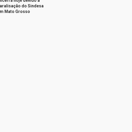
ncerra hoje devido à
aralisação do Sindesa
m Mato Grosso