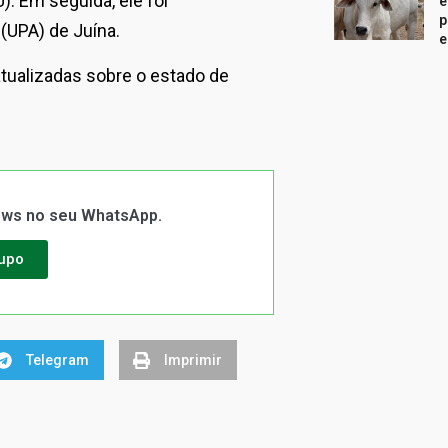
. Em seguida, ele foi
e
p
(UPA) de Juína.
e
tualizadas sobre o estado de
News no seu WhatsApp.
rupo
Telegram
Imprimir