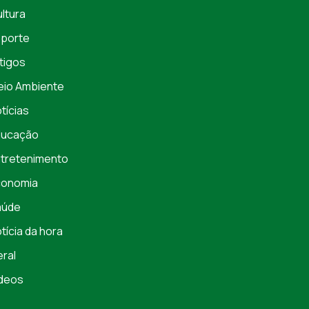
ltura
porte
tigos
io Ambiente
tícias
ducação
tretenimento
conomia
aúde
tícia da hora
ral
deos