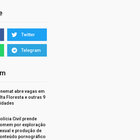
e
Twitter
Telegram
ém
nemat abre vagas em
lta Floresta e outras 9
idades
olícia Civil prende
omem por exploração
exual e produção de
onteúdo pornográfico