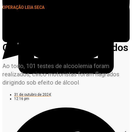
OPERAÇÃO LEIA SECA
Lei Seca em Alta Floresta
flagra 20 motoristas sem
CNH; 34 veículos recolhidos
Ao todo, 101 testes de alcoolemia foram
realizados, cinco motoristas foram flagrados
dirigindo sob efeito de álcool
31 de outubro de 2024
12:16 pm