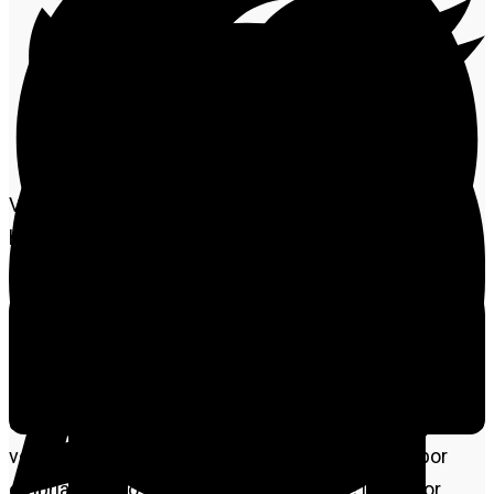
Vinte motoristas foram flagrados dirigindo sem
habilitação em Alta Floresta. As ocorrências foram
registradas durante a Operação Lei Seca, realizada na
avenida Mato Grosso, bairro Bom Jesus, nesta quarta-
feira (30).
Ao todo, 101 testes de alcoolemia foram feitos, no
entanto, cinco motoristas foram flagrados conduzindo
veículo sob efeito de álcool, três foram presos por
embriaguez ao volante. A operação teve início por