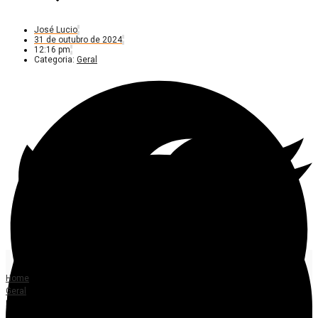
José Lucio
31 de outubro de 2024
12:16 pm
Categoria:
Geral
Home
Geral
Lei Seca em Alta Floresta flagra 20 motoristas sem CNH; 34 veículos
recolhidos