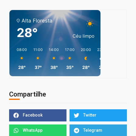
Alta Floresta
28°
Céu limpo
08:00
11:00
14:00
17:00
20:00
23:00
02:00
05
28°
37°
38°
35°
28°
27°
25°
2
Compartilhe
Facebook
Twitter
WhatsApp
Telegram