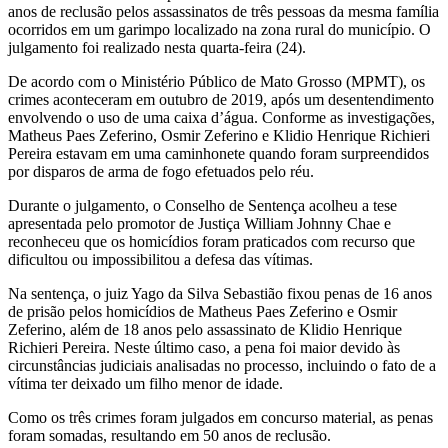
anos de reclusão pelos assassinatos de três pessoas da mesma família
ocorridos em um garimpo localizado na zona rural do município. O
julgamento foi realizado nesta quarta-feira (24).
De acordo com o Ministério Público de Mato Grosso (MPMT), os
crimes aconteceram em outubro de 2019, após um desentendimento
envolvendo o uso de uma caixa d’água. Conforme as investigações,
Matheus Paes Zeferino, Osmir Zeferino e Klidio Henrique Richieri
Pereira estavam em uma caminhonete quando foram surpreendidos
por disparos de arma de fogo efetuados pelo réu.
Durante o julgamento, o Conselho de Sentença acolheu a tese
apresentada pelo promotor de Justiça William Johnny Chae e
reconheceu que os homicídios foram praticados com recurso que
dificultou ou impossibilitou a defesa das vítimas.
Na sentença, o juiz Yago da Silva Sebastião fixou penas de 16 anos
de prisão pelos homicídios de Matheus Paes Zeferino e Osmir
Zeferino, além de 18 anos pelo assassinato de Klidio Henrique
Richieri Pereira. Neste último caso, a pena foi maior devido às
circunstâncias judiciais analisadas no processo, incluindo o fato de a
vítima ter deixado um filho menor de idade.
Como os três crimes foram julgados em concurso material, as penas
foram somadas, resultando em 50 anos de reclusão.