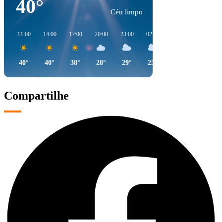
40°
Céu limpo
11:00
14:00
17:00
20:00
23:00
02:00
05:00
08:00
40°
40°
38°
28°
29°
25°
24°
31°
Compartilhe