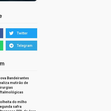
e
Twitter
Telegram
ém
ova Bandeirantes
ealiza mutirão de
irurgias
ftalmológicas
olheita do milho
egunda safra