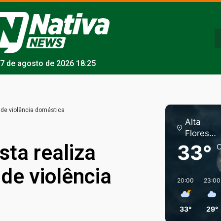
7 de agosto de 2026 18:25
 de violência doméstica
Alta
Florest
a
sta realiza
33°
C
de violência
20:00
23:00
33°
29°