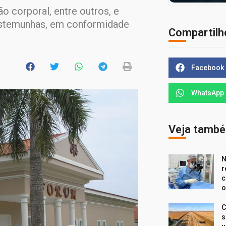
 corporal, entre outros, e
testemunhas, em conformidade
Compartilh
Facebook
WhatsApp
Veja tamb
N
r
c
o
C
s