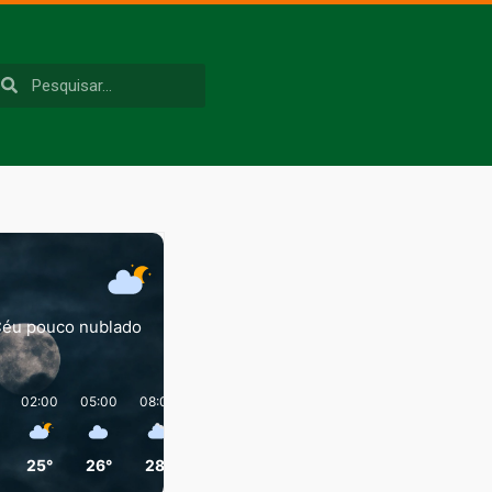
éu pouco nublado
02:00
05:00
08:00
11:00
14:00
17:00
25°
26°
28°
36°
41°
37°