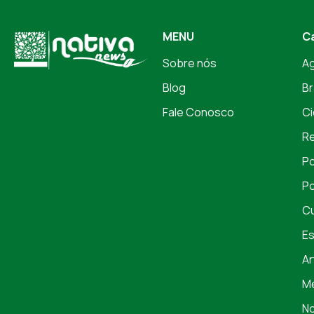
MENU
C
Sobre nós
A
Blog
Br
Fale Conosco
Ci
Re
Po
Po
Cu
Es
Ar
Me
No