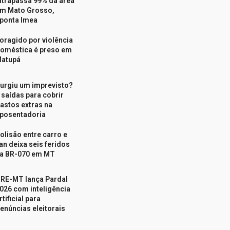
ltrapassa 99% da área
m Mato Grosso,
ponta Imea
oragido por violência
oméstica é preso em
atupá
urgiu um imprevisto?
 saídas para cobrir
astos extras na
posentadoria
olisão entre carro e
an deixa seis feridos
a BR-070 em MT
RE-MT lança Pardal
026 com inteligência
rtificial para
enúncias eleitorais