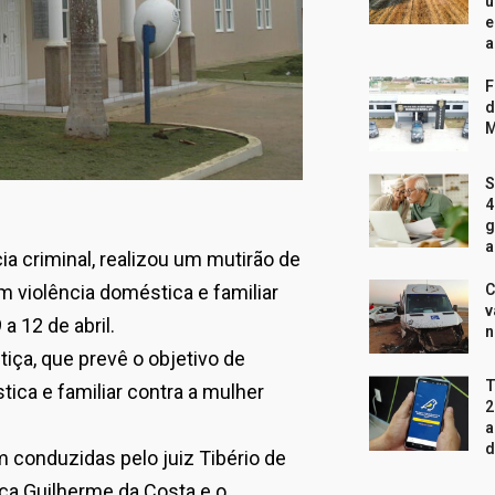
u
e
a
F
d
M
S
4
g
a
a criminal, realizou um mutirão de
 violência doméstica e familiar
C
v
a 12 de abril.
n
iça, que prevê o objetivo de
T
tica e familiar contra a mulher
2
a
d
 conduzidas pelo juiz Tibério de
ça Guilherme da Costa e o