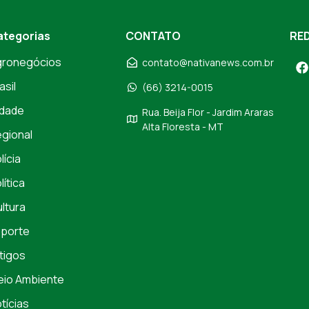
ategorias
CONTATO
RED
gronegócios
contato@nativanews.com.br
asil
(66) 3214-0015
dade
Rua. Beija Flor - Jardim Araras
Alta Floresta - MT
gional
lícia
lítica
ltura
porte
tigos
io Ambiente
tícias