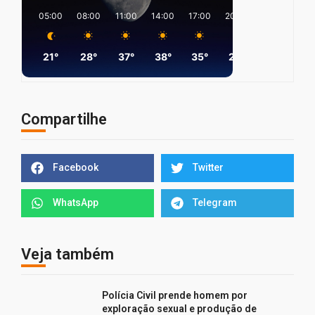
05:00
08:00
11:00
14:00
17:00
20:00
23:00
02
21°
28°
37°
38°
35°
28°
27°
2
Compartilhe
Facebook
Twitter
WhatsApp
Telegram
Veja também
Polícia Civil prende homem por
exploração sexual e produção de