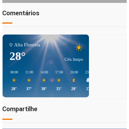
Comentários
Alta Floresta
28°
Céu limpo
08:00
11:00
14:00
17:00
20:00
23:00
02:00
05:00
28°
37°
38°
35°
28°
27°
25°
26°
Compartilhe