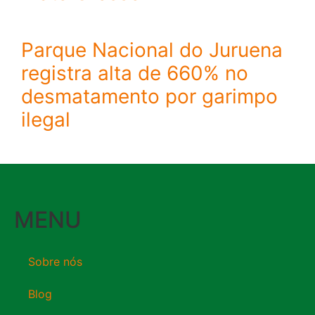
Parque Nacional do Juruena
registra alta de 660% no
desmatamento por garimpo
ilegal
MENU
Sobre nós
Blog