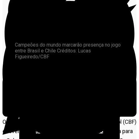
Campeões do mundo marcarão presença no jogo
entre Brasil e Chile Créditos: Lucas
Figueiredo/CBF
Representantes dos cinco títulos mundiais da Seleção
Brasileira marcarão presença no jogo entre Brasil e
Chile, nesta quinta-feira (4), às 21h30, no Maracanã, no
Rio de Janeiro, pela 17ª rodada das Eliminatórias da
Copa.
O objetivo da Confederação Brasileira de Futebol (CBF)
é reverenciá-los e reconhecer a sua importância para