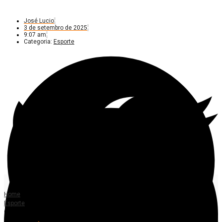
José Lucio
3 de setembro de 2025
9:07 am
Categoria:
Esporte
Home
Esporte
Campeões do mundo marcarão presença em Brasil x Chile