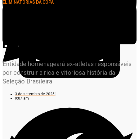
ELIMINATÓRIAS DA COPA
Campeões do mundo
marcarão presença em
Brasil x Chile
Entidade homenageará ex-atletas responsáveis
por construir a rica e vitoriosa história da
Seleção Brasileira
3 de setembro de 2025
9:07 am