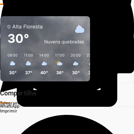
Alta Floresta
30°
Nuvens quebradas
08:00
11:00
14:00
17:00
20:00
23:00
02:00
05:00
Facebook
30°
37°
40°
36°
30°
30°
25°
24°
Twitter
Compartilhe
Telegram
WhatsApp
Imprimir