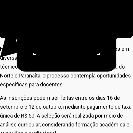
A Secretaria de Estado de Ciência, Tecnologia e
Inovação (SECITECI) abriu inscrições para o Processo
Seletivo Simplificado Unificado, que visa formar um
cadastro reserva para contratações temporárias e
concessão de bolsas de formação para docentes.
No polo de Alta Floresta, há vagas para professores em
diversas áreas do conhecimento e também para
técnicos de apoio educacional. Já em Nova Canaã do
Norte e Paranaíta, o processo contempla oportunidades
específicas para docentes.
As inscrições podem ser feitas entre os dias 16 de
setembro e 12 de outubro, mediante pagamento de taxa
única de R$ 50. A seleção será realizada por meio de
análise curricular, considerando formação acadêmica e