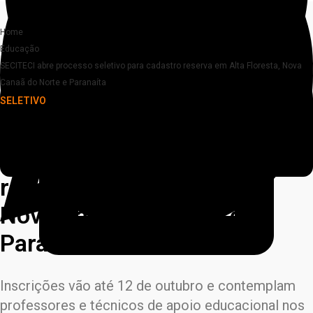
Home
Educação
SECITECI abre processo seletivo para cadastro reserva em Alta Floresta, Nova
Canaã do Norte e Paranaíta
SELETIVO
SECITECI abre processo
seletivo para cadastro
reserva em Alta Floresta,
Nova Canaã do Norte e
Paranaíta
Inscrições vão até 12 de outubro e contemplam
professores e técnicos de apoio educacional nos