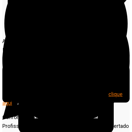
A Secretaria de Estado de Ciência, Tecnologia e
Inovação (Seciteci-MT) lançou o edital de processo
seletivo de 150 vagas para o curso de Qualificação
Profissional em Auxiliar de Almoxarifado, ofertado na
modalidade da Educação à Distância (EAD). As
inscrições estão disponíveis no período de 21 a 28 de
janeiro, via cadastro gratuito de forma online (
clique
aqui
).
Conforme a publicação, o curso de Qualificação
Profissional em Auxiliar de Almoxarifado será ofertado