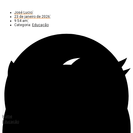
José Lucio
23 de janeiro de 2026
9:54 am
Categoria:
Educação
Home
Educação
Seciteci abre inscrições para curso gratuito de auxiliar de almoxarifado