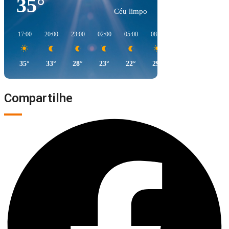
35°
Céu limpo
17:00
20:00
23:00
02:00
05:00
08:00
11:00
14:00
35°
33°
28°
23°
22°
29°
39°
40°
Compartilhe