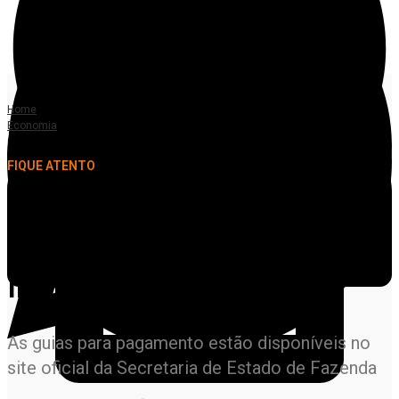
Home
Economia
Contribuintes com placas finais 1 a 4 devem pagar IPVA a partir de março
FIQUE ATENTO
Contribuintes com placas
finais 1 a 4 devem pagar
IPVA a partir de março
As guias para pagamento estão disponíveis no
site oficial da Secretaria de Estado de Fazenda