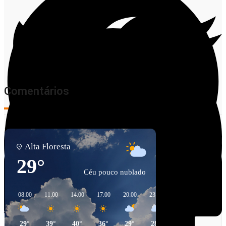
Comentários
Alta Floresta
29°
Céu pouco nublado
Facebook
08:00
11:00
14:00
17:00
20:00
23:00
02:00
05:00
Twitter
29°
39°
40°
36°
29°
28°
28°
27°