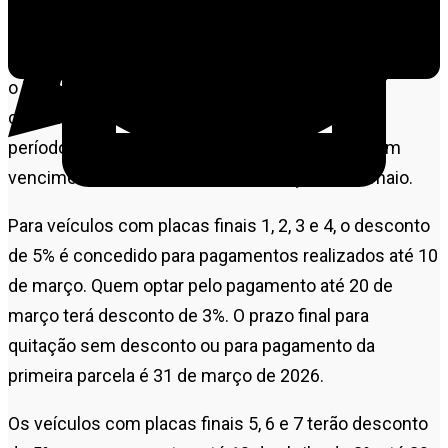
Os contribuintes podem optar pelo pagamento à vista,
com descontos progressivos de 5% ou 3%, ou parcelar
o imposto em até oito vezes consecutivas. O
calendário deste ano está organizado em três
períodos distintos, conforme o final da placa, com
vencimentos distribuídos entre março, abril e maio.
Para veículos com placas finais 1, 2, 3 e 4, o desconto
de 5% é concedido para pagamentos realizados até 10
de março. Quem optar pelo pagamento até 20 de
março terá desconto de 3%. O prazo final para
quitação sem desconto ou para pagamento da
primeira parcela é 31 de março de 2026.
Os veículos com placas finais 5, 6 e 7 terão desconto