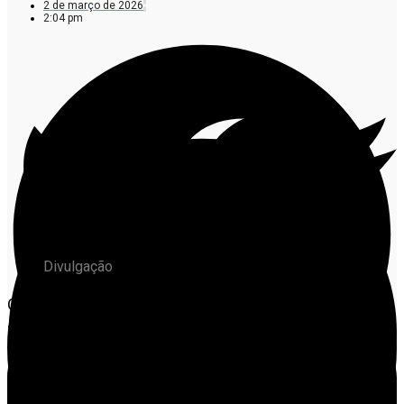
2 de março de 2026
2:04 pm
Divulgação
O prazo para pagamento do Imposto sobre a
Propriedade de Veículos Automotores (IPVA) 2026
começa neste mês de março para os proprietários de
veículos com placas terminadas em 1, 2, 3 e 4.