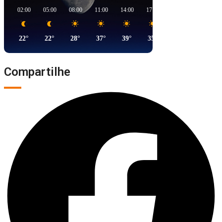
02:00
05:00
08:00
11:00
14:00
17:00
20:00
23:00
22°
22°
28°
37°
39°
35°
28°
26°
Compartilhe