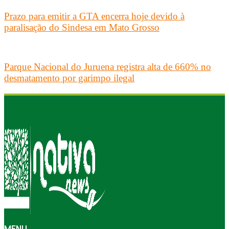
Prazo para emitir a GTA encerra hoje devido à
paralisação do Sindesa em Mato Grosso
Parque Nacional do Juruena registra alta de 660% no
desmatamento por garimpo ilegal
MENU