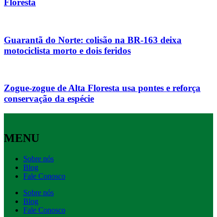
Floresta
Guarantã do Norte: colisão na BR-163 deixa
motociclista morto e dois feridos
Zogue-zogue de Alta Floresta usa pontes e reforça
conservação da espécie
MENU
Sobre nós
Blog
Fale Conosco
Sobre nós
Blog
Fale Conosco