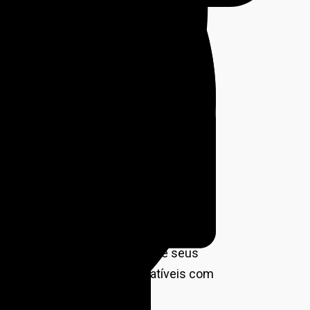
 professor de matemática, trazia
upação e revolta.
sa escola. Uma das perguntas da prova
 e usa preservativo em 80% das vezes,
e conteúdo, além de não ser apropriado
uto da Criança e do Adolescente.
o e aguardamos providências urgentes”,
 do professor ou da unidade escolar
u que esse é o segundo episódio
 escola. “Os pais esperam que seus
alores e conhecimento compatíveis com