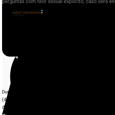
perguntas com teor sexual explícito; caso será e
4 de agosto de 2025
2:09 pm
Durante a sessão ordinária da Câmara Municipal de Alta 
(4), os vereadores Darlan Trindade Carvalho (PRD) e Luc
de uma prova com conteúdo considerado inadequado pa
fundamental, com idades entre 9 e 11 anos, em uma esc