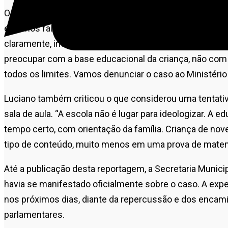
O vereador Luciano Silva reforçou a denúncia, após exa
estamos falando de adolescentes. São crianças. E a pr
claramente, incentivam a erotização precoce. Um prof
preocupar com a base educacional da criança, não com 
todos os limites. Vamos denunciar o caso ao Ministério 
Luciano também criticou o que considerou uma tentativa
sala de aula. “A escola não é lugar para ideologizar. A 
tempo certo, com orientação da família. Criança de no
tipo de conteúdo, muito menos em uma prova de matem
Até a publicação desta reportagem, a Secretaria Munici
havia se manifestado oficialmente sobre o caso. A expe
nos próximos dias, diante da repercussão e dos enca
parlamentares.