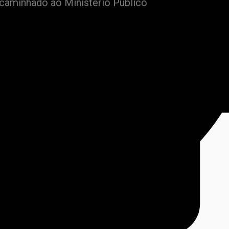
ncaminhado ao Ministério Público
Floresta, realizada nesta segunda-feira
iano Silva (PL) denunciaram a aplicação
ra alunos do 5º ano do ensino
ola da rede municipal de ensino.