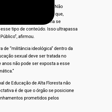
minar o conteúdo da prova. “Não
ova contém várias questões que,
essor de matemática deveria se
esse tipo de conteúdo. Isso ultrapassa
Público”, afirmou.
 de “militância ideológica” dentro da
educação sexual deve ser tratada no
ve anos não pode ser exposta a esse
ática.”
pal de Educação de Alta Floresta não
ctativa é de que o órgão se posicione
minhamentos prometidos pelos