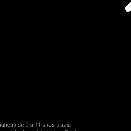
do 5º ano em escola de Alta Floresta
prova de
do sexual para
cola de Alta
anças de 9 a 11 anos trazia