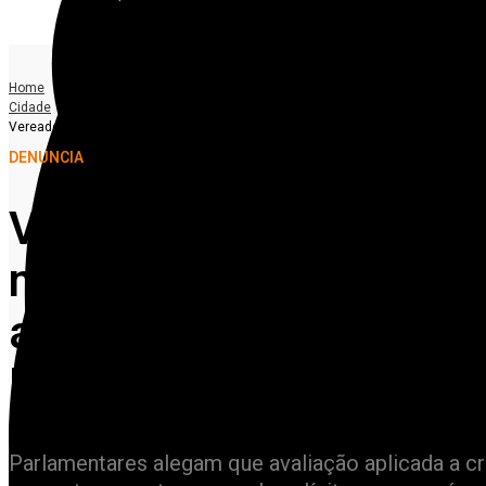
Home
Cidade
Vereadores denunciam prova de matemática com conteúdo sexual para alunos 
DENUNCIA
Vereadores denunciam 
matemática com conteú
alunos do 5º ano em es
Floresta
Parlamentares alegam que avaliação aplicada a cri