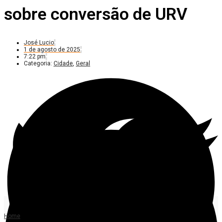
sobre conversão de URV
José Lucio
1 de agosto de 2025
7:22 pm
Categoria:
Cidade
,
Geral
Home