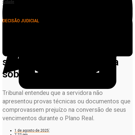
Cidade
TJMT mantém improcedência de ação de servidora de Alta Floresta sobre
conversão de URV
DECISÃO JUDICIAL
TJMT mantém
improcedência de ação de
servidora de Alta Floresta
sobre conversão de URV
Tribunal entendeu que a servidora não
apresentou provas técnicas ou documentos que
comprovassem prejuízo na conversão de seus
vencimentos durante o Plano Real.
1 de agosto de 2025
7:22 pm