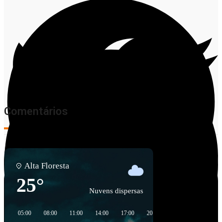
Comentários
Alta Floresta
25°
Nuvens dispersas
Facebook
05:00
08:00
11:00
14:00
17:00
20:00
23:00
02:00