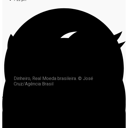
Dinheiro, Real Moeda brasileira. © José
Cruz/Agência Brasil
A Primeira Câmara de Direito Privado do Tribunal de
Justiça de Mato Grosso (TJMT) reforçou a
improcedência de ação de cobrança movida por
servidora pública do Município de Alta Floresta, que