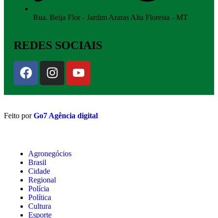
Rua. Beija Flor - Jardim Araras Alta Floresta - MT
REDES SOCIAIS
Feito por
Go7 Agência digital
Agronegócios
Brasil
Cidade
Regional
Polícia
Política
Cultura
Esporte