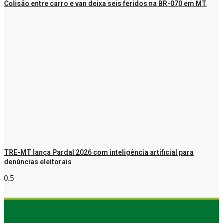
Colisão entre carro e van deixa seis feridos na BR-070 em MT
TRE-MT lança Pardal 2026 com inteligência artificial para
denúncias eleitorais