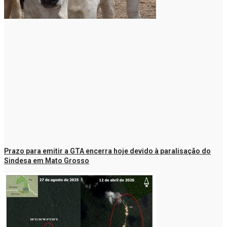
Prazo para emitir a GTA encerra hoje devido à paralisação do
Sindesa em Mato Grosso