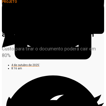
PROJETO
Entenda a proposta que
retira exigência de
autoescola para tirar CNH
Custo para tirar o documento poderá cair em
80%
4 de outubro de 2025
8:16 am