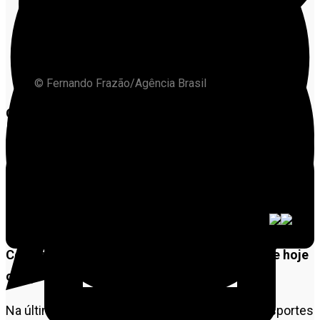
© Fernando Frazão/Agência Brasil
O governo federal está propondo mudanças no
processo de obtenção da Carteira Nacional de
Habilitação (CNH)
. A principal delas é o fim da
obrigatoriedade de frequentar aulas de autoescola na
preparação para os exames teórico e prático dos
departamentos de Trânsito (Detran) estaduais.
Com isso, o custo para tirar o documento, que hoje
chega a R$ 3,2 mil, poderá cair em 80%
.
Na última quinta-feira (2), o Ministério dos Transportes