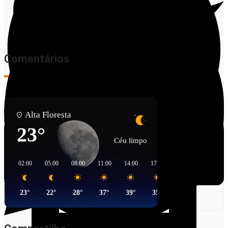
Comentários
Alta Floresta
23°
Céu limpo
Facebook
02:00
05:00
08:00
11:00
14:00
17:00
20:00
23:00
Twitter
23°
22°
28°
37°
39°
35°
28°
26°