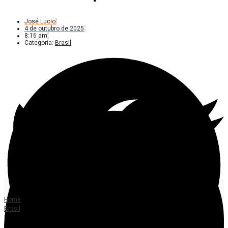
José Lucio
4 de outubro de 2025
8:16 am
Categoria:
Brasil
Home
Brasil
Entenda a proposta que retira exigência de autoescola para tirar CNH