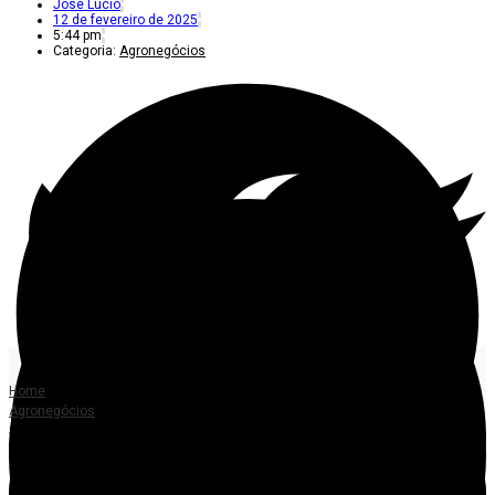
José Lucio
12 de fevereiro de 2025
5:44 pm
Categoria:
Agronegócios
Home
Agronegócios
Sindicato Rural de Alta Floresta realizará a 6ª edição do evento “Mulheres do
Agro”
MULHERES DO AGRO