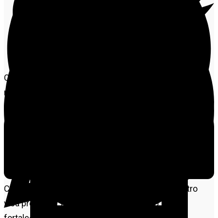
O Sindicato Rural de Alta Floresta realiza, no dia 7 de
março (sexta-feira), a 6ª edição do evento “Mulheres
do Agro”, um encontro exclusivo para mulheres que
atuam na agricultura, pecuária e demais atividades do
setor produtivo rural. O evento acontecerá no
Simenorte, localizado na Av. Uniflor, 120, a partir das
18h.
Com uma programação enriquecedora, o encontro
visa promover a troca de experiências, o
fortalecimento de laços e a valorização da força