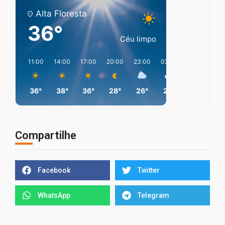
Alta Floresta
36°
Céu limpo
11:00
14:00
17:00
20:00
23:00
02:00
05:00
08
36°
38°
36°
28°
26°
26°
24°
2
Compartilhe
Facebook
Twitter
WhatsApp
Telegram