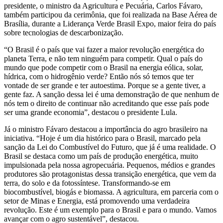
presidente, o ministro da Agricultura e Pecuária, Carlos Fávaro,
também participou da cerimônia, que foi realizada na Base Aérea de
Brasília, durante a Liderança Verde Brasil Expo, maior feira do país
sobre tecnologias de descarbonização.
“O Brasil é o país que vai fazer a maior revolução energética do
planeta Terra, e não tem ninguém para competir. Qual o país do
mundo que pode competir com o Brasil na energia eólica, solar,
hídrica, com o hidrogênio verde? Então nós só temos que ter
vontade de ser grande e ter autoestima. Porque se a gente tiver, a
gente faz. A sanção dessa lei é uma demonstração de que nenhum de
nós tem o direito de continuar não acreditando que esse país pode
ser uma grande economia”, destacou o presidente Lula.
Já o ministro Fávaro destacou a importância do agro brasileiro na
iniciativa. “Hoje é um dia histórico para o Brasil, marcado pela
sanção da Lei do Combustível do Futuro, que já é uma realidade. O
Brasil se destaca como um país de produção energética, muito
impulsionada pela nossa agropecuária. Pequenos, médios e grandes
produtores são protagonistas dessa transição energética, que vem da
terra, do solo e da fotossíntese. Transformando-se em
biocombustível, biogás e biomassa. A agricultura, em parceria com o
setor de Minas e Energia, está promovendo uma verdadeira
revolução. Este é um exemplo para o Brasil e para o mundo. Vamos
avançar com o agro sustentável”, destacou.