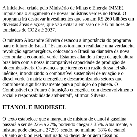
A iniciativa, criada pelo Ministério de Minas e Energia (MME),
impulsiona o surgimento de novas indústrias verdes no Brasil. O
programa irá destravar investimentos que somam R$ 260 bilhões em
diversas áreas e ações, que vão evitar a emissão de 705 milhões de
toneladas de CO2 até 2037.
O ministro Alexandre Silveira destacou a importância do programa
para o futuro do Brasil. “Estamos tornando realidade uma verdadeira
revolução agroenergética, colocando o Brasil na dianteira da nova
economia: a economia verde. Estamos aliando a força da agricultura
brasileira com a nossa incomparável capacidade de produção de
biocombustíveis. Os avanços que teremos em razão dessa lei são
inéditos, introduzindo o combustível sustentável de aviação e o
diesel verde à matriz energética e descarbonizando setores que
contribuem significativamente para a poluição do planeta. O
Combustível do Futuro é transição energética com desenvolvimento
social e responsabilidade ambiental”, afirmou Silveira.
ETANOL E BIODIESEL
O texto estabelece que a margem de mistura de etanol à gasolina
passará a ser de 22% a 27%, podendo chegar a 35%. Atualmente, a
mistura pode chegar a 27,5%, sendo, no mínimo, 18% de etanol.
Quanto ao biodiesel, misturado ao diesel de origem fóssil no