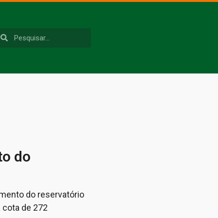
to do
himento do reservatório
à cota de 272