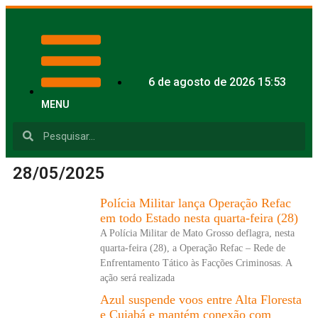
6 de agosto de 2026 15:53
MENU
28/05/2025
Polícia Militar lança Operação Refac
em todo Estado nesta quarta-feira (28)
A Polícia Militar de Mato Grosso deflagra, nesta
quarta-feira (28), a Operação Refac – Rede de
Enfrentamento Tático às Facções Criminosas. A
ação será realizada
Azul suspende voos entre Alta Floresta
e Cuiabá e mantém conexão com