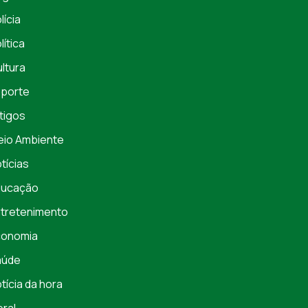
lícia
lítica
ltura
porte
tigos
io Ambiente
tícias
ducação
tretenimento
conomia
aúde
tícia da hora