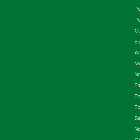
Po
Po
Cu
Es
Ar
Me
No
E
En
E
S
No