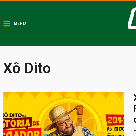
MENU
Xô Dito