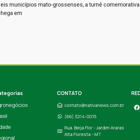
seis municípios mato-grossenses, a turnê comemorativa 
chega em
ategorias
CONTATO
RED
gronegócios
contato@nativanews.com.br
asil
(66) 3214-0015
dade
Rua. Beija Flor - Jardim Araras
Alta Floresta - MT
gional