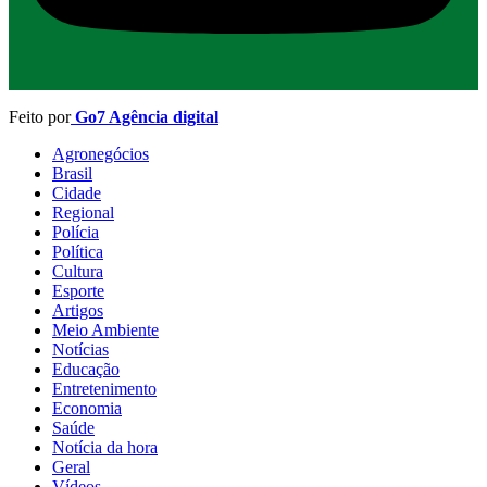
Feito por
Go7 Agência digital
Agronegócios
Brasil
Cidade
Regional
Polícia
Política
Cultura
Esporte
Artigos
Meio Ambiente
Notícias
Educação
Entretenimento
Economia
Saúde
Notícia da hora
Geral
Vídeos